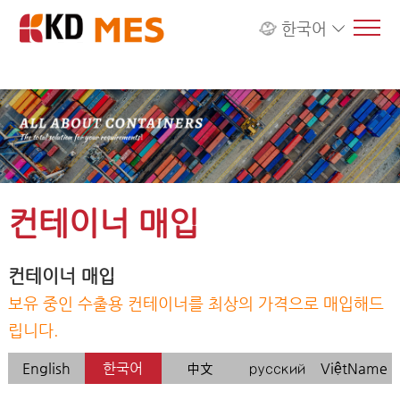
한국어
컨테이너 매입
컨테이너 매입
보유 중인 수출용 컨테이너를 최상의 가격으로 매입해드
립니다.
English
한국어
中文
русский
ViệtName