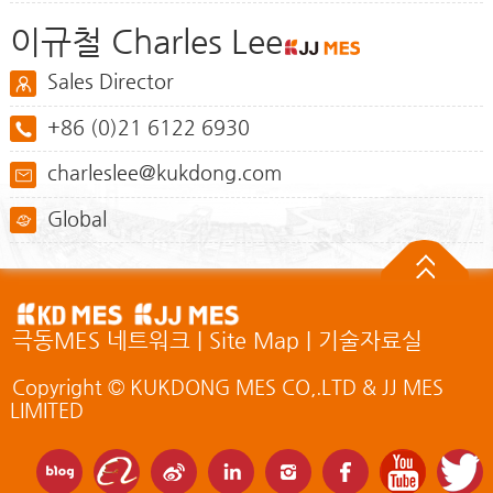
이규철 Charles Lee
Sales Director
+86 (0)21 6122 6930
charleslee@kukdong.com
Global
극동MES 네트워크
|
Site Map
|
기술자료실
Copyright © KUKDONG MES CO,.LTD & JJ MES
LIMITED